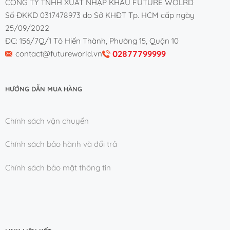
CÔNG TY TNHH XUẤT NHẬP KHẨU FUTURE WOLRD
Số ĐKKD 0317478973 do Sở KHĐT Tp. HCM cấp ngày
25/09/2022
ĐC: 156/7Q/1 Tô Hiến Thành, Phường 15, Quận 10
02877799999
contact@futureworld.vn
HƯỚNG DẪN MUA HÀNG
Chính sách vận chuyển
Chính sách bảo hành và đổi trả
Chính sách bảo mật thông tin