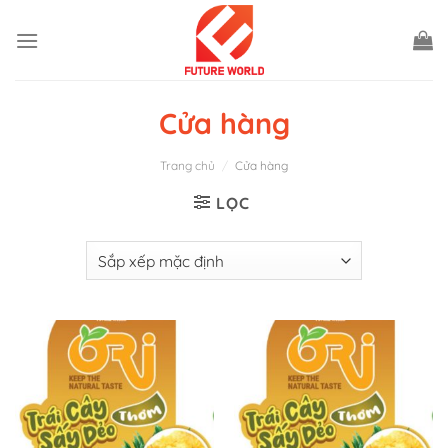
Skip
to
content
Cửa hàng
Trang chủ
/
Cửa hàng
LỌC