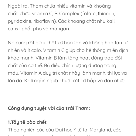
Ngoài ra, Thơm chứa nhiều vitamin và khoáng
chất: chứa vitamin C, B-Complex (folate, thiamin,
pyridoxine, riboflavin). Các khoáng chất như kali,
canxi, phốt pho và mangan.
Nó cũng rất giàu chất xơ hòa tan và không hòa tan tự
nhiên và ít calo. Vitamin C giúp cho hệ thống miễn dịch
khỏe mạnh. Vitamin B làm tăng hoạt động trao đổi
chất của cơ thể. B6 điều chỉnh lượng đường trong
máu. Vitamin A duy trì chất nhầy lành mạnh, thị lực và
làn da. Kali ngăn ngừa chuột rút cơ bắp và đau nhức
Công dụng tuyệt vời của trái Thơm:
1.Tẩy tế bào chết
Theo nghiên cứu của Đại học Y tế tại Maryland, các