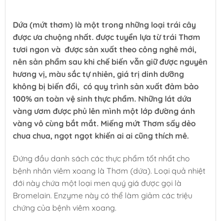
Dứa (mứt thơm) là một trong những loại trái cây
được ưa chuộng nhất. được tuyển lựa từ trái Thơm
tươi ngon và được sản xuất theo công nghê mới,
nên sản phẩm sau khi chế biến vẫn giữ được nguyên
hương vị, màu sắc tự nhiên, giá trị dinh dưỡng
không bị biến đổi, có quy trình sản xuất đảm bảo
100% an toàn vệ sinh thực phẩm. Những lát dứa
vàng ươm được phủ lên mình một lớp đường ánh
vàng vô cùng bắt mắt. Miếng mứt Thơm sấy dẻo
chua chua, ngọt ngọt khiến ai ai cũng thích mê.
Đứng đầu danh sách các thực phẩm tốt nhất cho
bệnh nhân viêm xoang là Thơm (dứa). Loại quả nhiệt
đới này chứa một loại men quý giá được gọi là
Bromelain. Enzyme này có thể làm giảm các triệu
chứng của bệnh viêm xoang.