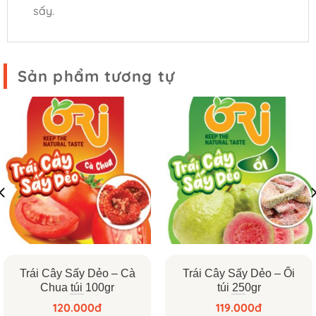
sấy.
Sản phẩm tương tự
Trái Cây Sấy Dẻo – Cà
Trái Cây Sấy Dẻo – Ổi
Chua túi 100gr
túi 250gr
120.000
đ
119.000
đ