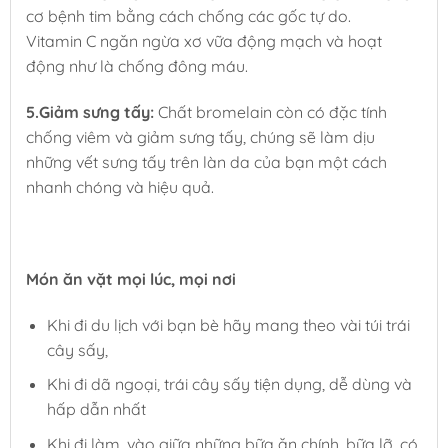
cơ bệnh tim bằng cách chống các gốc tự do.
Vitamin C ngăn ngừa xơ vữa động mạch và hoạt
động như là chống đông máu.
5.Giảm sưng tấy:
Chất bromelain còn có đặc tính
chống viêm và giảm sưng tấy, chúng sẽ làm dịu
những vết sưng tấy trên làn da của bạn một cách
nhanh chóng và hiệu quả.
Món ăn vặt mọi lúc, mọi nơi
Khi đi du lịch với bạn bè hãy mang theo vài túi trái
cây sấy,
Khi đi dã ngoại, trái cây sấy tiện dụng, dễ dùng và
hấp dẫn nhất
Khi đi làm, vào giữa những bữa ăn chính, bữa lỡ, có