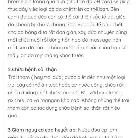
bromelain trong quả dứa (chất có độ pH cao) sẽ giúp
thúc đẩy việc loại bỏ da chết trên cơ thể bạn. Bên
cạnh đó quả dứa còn có thể cải thiện sắc tố da, giúp
da không bị khô và bong tróc. Việc tẩy tế bào chết
cho da bằng dứa rất đơn giản, xay dứa nhuyễn cùng
một chút muối rồi dùng hỗn hợp đó massage trên
mặt sau đó rửa lại bằng nước ấm. Chắc chắn bạn sẽ
thấy làn da mịn màng khác trước
2.Chữa bệnh sỏi thận
Trái thơm ( hay trái dứa) được biết đến như một loại
trái cây có thể ăn tươi, hoặc ép nước uống, chứa rất
nhiều dưỡng chất như vitamin C, B1… với hàm lượng
axit hữu cơ và mangan khá cao. Không những thế trái
thơm còn có tác dụng chữa bệnh sỏi thận rất hiệu
quả.
3.Giảm nguy cơ cao huyết áp:
Nước dứa ép làm
giảm huyết áp do chứa đầy đủ kali và ít natri. Tỷ lệ