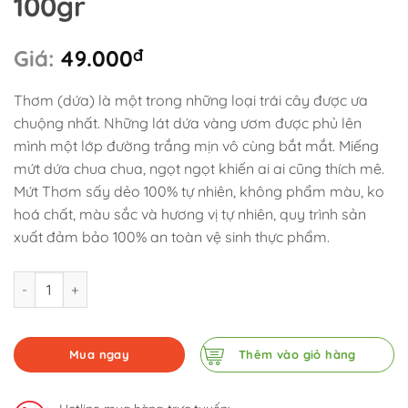
100gr
Giá:
49.000
đ
Thơm (dứa) là một trong những loại trái cây được ưa
chuộng nhất. Những lát dứa vàng ươm được phủ lên
mình một lớp đường trắng mịn vô cùng bắt mắt. Miếng
mứt dứa chua chua, ngọt ngọt khiến ai ai cũng thích mê.
Mứt Thơm sấy dẻo 100% tự nhiên, không phẩm màu, ko
hoá chất, màu sắc và hương vị tự nhiên, quy trình sản
xuất đảm bảo 100% an toàn vệ sinh thực phẩm.
Trái Cây Sấy Dẻo - Thơm túi 100gr số lượng
Mua ngay
Thêm vào giỏ hàng