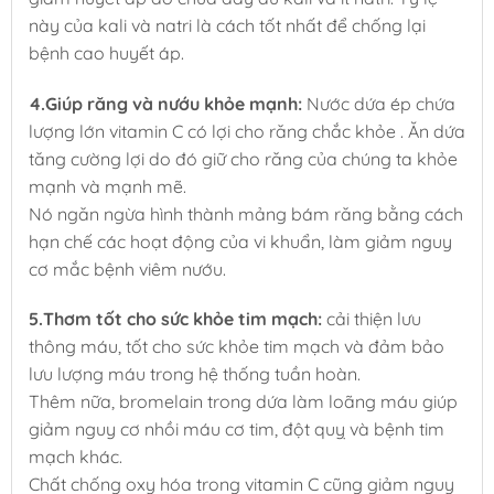
này của kali và natri là cách tốt nhất để chống lại
bệnh cao huyết áp.
4.Giúp răng và nướu khỏe mạnh:
Nước dứa ép chứa
lượng lớn vitamin C có lợi cho răng chắc khỏe . Ăn dứa
tăng cường lợi do đó giữ cho răng của chúng ta khỏe
mạnh và mạnh mẽ.
Nó ngăn ngừa hình thành mảng bám răng bằng cách
hạn chế các hoạt động của vi khuẩn, làm giảm nguy
cơ mắc bệnh viêm nướu.
5.Thơm tốt cho sức khỏe tim mạch:
cải thiện lưu
thông máu, tốt cho sức khỏe tim mạch và đảm bảo
lưu lượng máu trong hệ thống tuần hoàn.
Thêm nữa, bromelain trong dứa làm loãng máu giúp
giảm nguy cơ nhồi máu cơ tim, đột quỵ và bệnh tim
mạch khác.
Chất chống oxy hóa trong vitamin C cũng giảm nguy