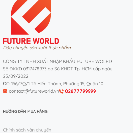
Dây chuyền sản xuất thực phẩm
CÔNG TY TNHH XUẤT NHẬP KHẨU FUTURE WOLRD
Số ĐKKD 0317478973 do Sở KHĐT Tp. HCM cấp ngày
25/09/2022
ĐC: 156/7Q/1 Tô Hiến Thành, Phường 15, Quận 10
02877799999
contact@futureworld.vn
HƯỚNG DẪN MUA HÀNG
Chính sách vận chuyển